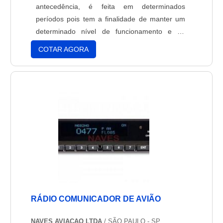
antecedência, é feita em determinados
períodos pois tem a finalidade de manter um
determinado nível de funcionamento e da
disponibilidade antes da manifestação em caso
COTAR AGORA
de uma pane. A intenção de se fazer a
verificação para saber se todas as peças estão
funcionando de forma correta dentro de uma
aeronave, seja a peça nova ou uma peç....
RÁDIO COMUNICADOR DE AVIÃO
NAVES AVIACAO LTDA
/ SÃO PAULO - SP