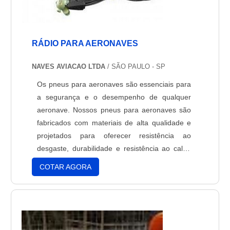
RÁDIO PARA AERONAVES
NAVES AVIACAO LTDA
/ SÃO PAULO - SP
Os pneus para aeronaves são essenciais para
a segurança e o desempenho de qualquer
aeronave. Nossos pneus para aeronaves são
fabricados com materiais de alta qualidade e
projetados para oferecer resistência ao
desgaste, durabilidade e resistência ao calor.
Nossos pneus para aeronaves são projetados
COTAR AGORA
para atender às exigências de desempenho e
segurança das principais autoridades de
aviação. Oferecemos uma ampla variedade de
pneus para aeronaves para atender às
necessidades de todos os tipos de aeronaves.