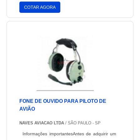
de avião, que produzam peças com uma
COTAR AGORA
garantia de qualidade de todas as peças, além
do compromisso da empresa.Mecânico de
aeronavesAntes de comprar qualquer peça,
deve-se estar atento com a qua....
FONE DE OUVIDO PARA PILOTO DE
AVIÃO
NAVES AVIACAO LTDA
/ SÃO PAULO - SP
Informações importantesAntes de adquirir um