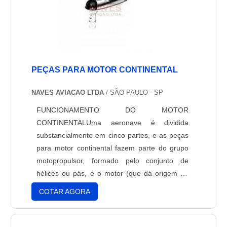
PEÇAS PARA MOTOR CONTINENTAL
NAVES AVIACAO LTDA
/ SÃO PAULO - SP
FUNCIONAMENTO DO MOTOR
CONTINENTALUma aeronave é dividida
substancialmente em cinco partes, e as peças
para motor continental fazem parte do grupo
motopropulsor, formado pelo conjunto de
hélices ou pás, e o motor (que dá origem ao
nome).Parte essa que é responsável por gerar
COTAR AGORA
tração para que o avião consiga avançar, a
força gerada pelo motor é o que faz com que a
hélice seja capaz de girar. O eixo conectado