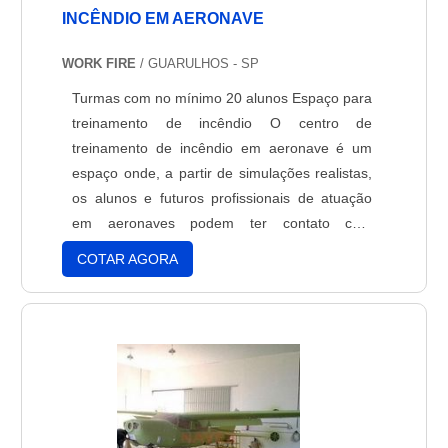
INCÊNDIO EM AERONAVE
WORK FIRE
/ GUARULHOS - SP
Turmas com no mínimo 20 alunos Espaço para
treinamento de incêndio O centro de
treinamento de incêndio em aeronave é um
espaço onde, a partir de simulações realistas,
os alunos e futuros profissionais de atuação
em aeronaves podem ter contato com
situações e cenários reais. O treinamento é
COTAR AGORA
voltado para tripulantes, pilotos e comissários
para que esses profissionais permaneçam
preparados e atentos para reagir a situações
de emergências.Nesse c....