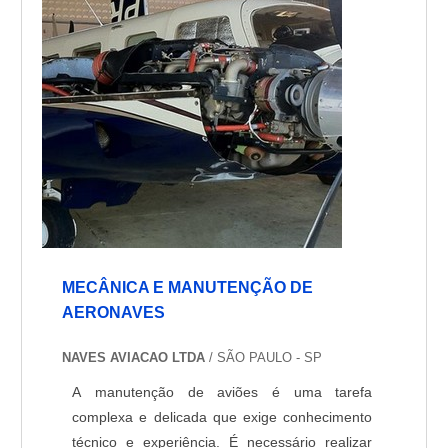
com materiais de alta qualidade e são
projetados para atender às mais rigorosas
normas de segurança. Nossos produtos são
testados e certificados para garantir a
segurança e o desempenho dos voos.
MECÂNICA E MANUTENÇÃO DE
AERONAVES
NAVES AVIACAO LTDA
/ SÃO PAULO - SP
A manutenção de aviões é uma tarefa
complexa e delicada que exige conhecimento
técnico e experiência. É necessário realizar