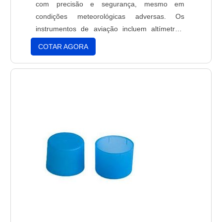
com precisão e segurança, mesmo em
condições meteorológicas adversas. Os
instrumentos de aviação incluem altímetros,
variômetros, compasso magnético, indicadores
COTAR AGORA
de direção, indicadores de velocidade,
indicadores de altitude, indicadores de
pressão, indicadores de temperatura,
indicadores de umidade, indicadores de vento,
indicadores de nível de combustível e outros.
Estes instrumentos são essenciais para a
navegação segura e precisa de qualquer
aeronave.