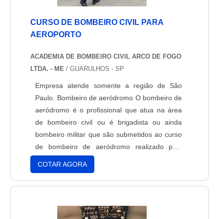
CURSO DE BOMBEIRO CIVIL PARA
AEROPORTO
ACADEMIA DE BOMBEIRO CIVIL ARCO DE FOGO
LTDA. - ME
/ GUARULHOS - SP
Empresa atende somente a região de São
Paulo. Bombeiro de aeródromo O bombeiro de
aeródromo é o profissional que atua na área
de bombeiro civil ou é brigadista ou ainda
bombeiro militar que são submetidos ao curso
de bombeiro de aeródromo realizado pela
INFRAERO.Atualmente somente a Infraero foi
COTAR AGORA
autorizada a ministrar o curso de bombeiro de
aeródromo e para realizar este curso é
necessário que os candidatos sejam indicados
pelos aeroportos que....