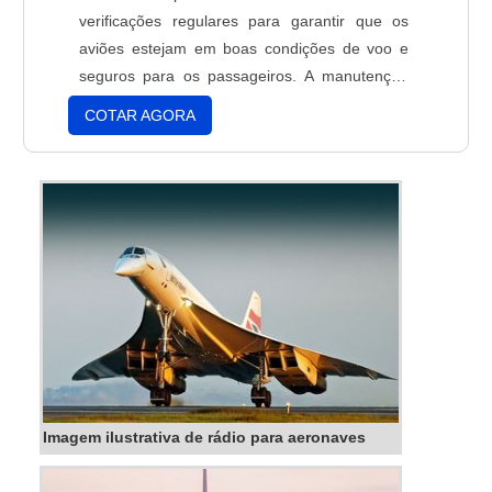
verificações regulares para garantir que os
aviões estejam em boas condições de voo e
seguros para os passageiros. A manutenção
de aviões envolve a verificação de todos os
COTAR AGORA
sistemas, a substituição de peças desgastadas
e a realização de testes para garantir que os
aviões estejam em conformidade com os
padrões de segurança. A manutenção de
aviões é essencial para garantir a segurança
dos passageiros e a integridade dos aviões.
Imagem ilustrativa de rádio para aeronaves