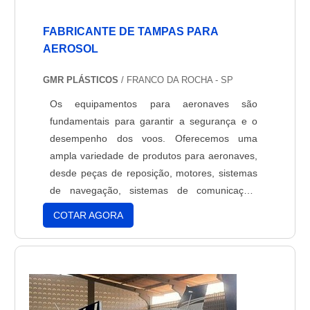
FABRICANTE DE TAMPAS PARA
AEROSOL
GMR PLÁSTICOS
/ FRANCO DA ROCHA - SP
Os equipamentos para aeronaves são
fundamentais para garantir a segurança e o
desempenho dos voos. Oferecemos uma
ampla variedade de produtos para aeronaves,
desde peças de reposição, motores, sistemas
de navegação, sistemas de comunicação,
sistemas de controle de voo, sistemas de
COTAR AGORA
exaustão, sistemas de combustível, sistemas
de ar condicionado, sistemas de iluminação,
sistemas de segurança, sistemas de
monitoramento e muito mais. Todos os nossos
equipamentos para aeronaves são fabricados