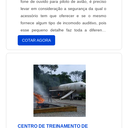
fone de ouvido para piloto de avião, é preciso
levar em consideração a segurança da qual o
acessório tem que oferecer e se o mesmo
fornece algum tipo de incomodo auditivo, pois
esse pequeno detalhe faz toda a diferença
durante a comunicação entre o piloto e a base
COTAR AGORA
de comando.Critérios na escolhaMesmo que o
conforto seja um dos itens principais quando o
assunto é o fone de ouvido para piloto de
avião,....
CENTRO DE TREINAMENTO DE