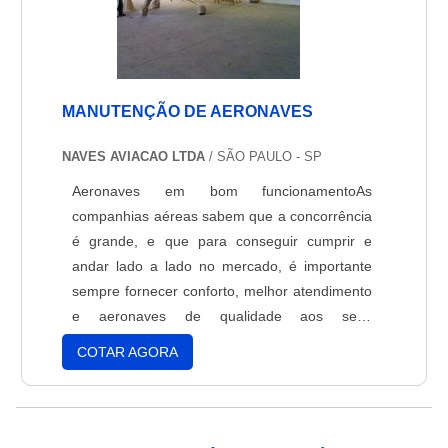
MANUTENÇÃO DE AERONAVES
NAVES AVIACAO LTDA
/ SÃO PAULO - SP
Aeronaves em bom funcionamentoAs
companhias aéreas sabem que a concorrência
é grande, e que para conseguir cumprir e
andar lado a lado no mercado, é importante
sempre fornecer conforto, melhor atendimento
e aeronaves de qualidade aos seus
clientes.Com o passar do tempo, a
COTAR AGORA
manutenção de aeronaves se faz importante
para que o funcionamento continue em
perfeito estado, e para que os passageiros
continuem se sentindo confortáveis nos