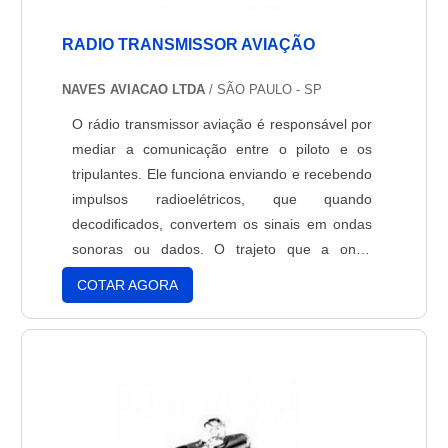
RADIO TRANSMISSOR AVIAÇÃO
NAVES AVIACAO LTDA
/ SÃO PAULO - SP
O rádio transmissor aviação é responsável por
mediar a comunicação entre o piloto e os
tripulantes. Ele funciona enviando e recebendo
impulsos radioelétricos, que quando
decodificados, convertem os sinais em ondas
sonoras ou dados. O trajeto que a onde
percorre se chama frequência, e comunica
COTAR AGORA
dois aparelhos para uma comunicação mais
efetiva, porém, para isso, é necessário que os
dois rádios estejam na mesma
frequência. INFORMAÇÕES
IMPORTANTESO....