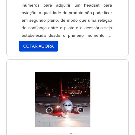
Legislação Aeronáutica regulamentada pela
inúmeros para adquirir um headset para
Agencia Nacional de Aviação Civil
aviação, a qualidade do produto não pode ficar
(ANAC).Entre em contato para obter maiores
em segundo plano, de modo que uma relação
informações sobre o fone bose aviação!.
de confiança entre o piloto e o acessório seja
estabelecida desde o primeiro momento de
uso, não importando o fato de ser um piloto já
COTAR AGORA
experiente e que sabe a respeito de
acessórios aéreos como o headset para
aviação, ou um piloto mais jovem que está
começando sua carreira prof....