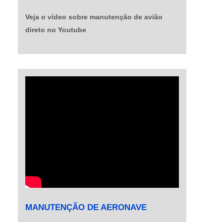
mesmos parâmetros do processo, previamente
Veja o vídeo sobre manutenção de avião
estudados para o material com Alclad. Dois
direto no Youtube
parâmetros são utilizados: um dito ótimo,
capaz de produzir soldas com bom
desempenho mecânico e reprodutibilidade e
um segundo, dito insuficiente, por produzir
soldas de baixo desempenho mecânico e
baixa reprodutibilidade. OPTANDO PELA
NAVES AVIAÇÃOA chapa em alumínio alclad é
um produto da linha Naves Aviação, empresa
brasileira com quase três décadas de
experiência na comercialização de peças,
equipamentos eletrônicos e manutenção de
aeronaves.Combinando uma moderna
estrutura com a melhor e mais preparada
equipe do mercado na sua classe de serviço, a
MANUTENÇÃO DE AERONAVE
Naves Aviação coloca à disposição do