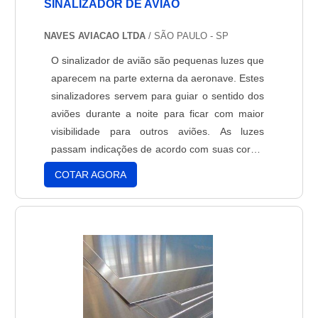
SINALIZADOR DE AVIÃO
NAVES AVIACAO LTDA
/ SÃO PAULO - SP
O sinalizador de avião são pequenas luzes que
aparecem na parte externa da aeronave. Estes
sinalizadores servem para guiar o sentido dos
aviões durante a noite para ficar com maior
visibilidade para outros aviões. As luzes
passam indicações de acordo com suas cores:
a luz verde indica que o outros avião está se
COTAR AGORA
afastando para a direita, enquanto a luz
vermelha indica o direcionamento para a
esquerda, o que também dá ao piloto
vantagem. Fica ní....