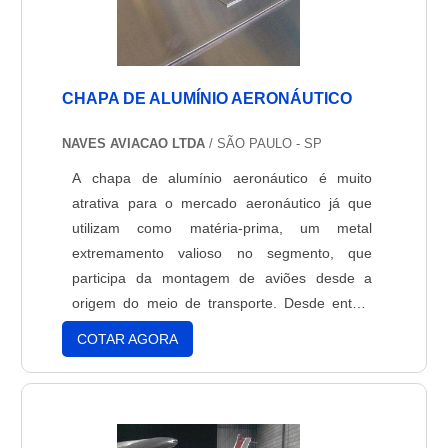
CHAPA DE ALUMÍNIO AERONÁUTICO
NAVES AVIACAO LTDA
/ SÃO PAULO - SP
A chapa de alumínio aeronáutico é muito
atrativa para o mercado aeronáutico já que
utilizam como matéria-prima, um metal
extremamento valioso no segmento, que
participa da montagem de aviões desde a
origem do meio de transporte. Desde então,
seu uso vem se tornando cada vez maior, já
COTAR AGORA
que garante eficácia, segurança e economia
no desenvolvimento das aeronaves.O alumínio
alcançou essa posição de matéria-prima
favorita no setor aeronáutico por se....