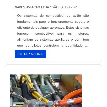
NAVES AVIACAO LTDA
/ SÃO PAULO - SP
Os sistemas de combustível de avião são
fundamentais para o funcionamento seguro e
eficiente de qualquer aeronave. Estes sistemas
fornecem combustível para os motores,
alimentam os sistemas auxiliares e permitem
que os pilotos controlem a quantidade de
combustível que é usada durante o voo. Os
COTAR AGORA
sistemas de combustível de avião são
projetados para serem seguros, confiáveis e
eficientes, garantindo que os pilotos possam
controlar o combustível de forma precisa e
segura.