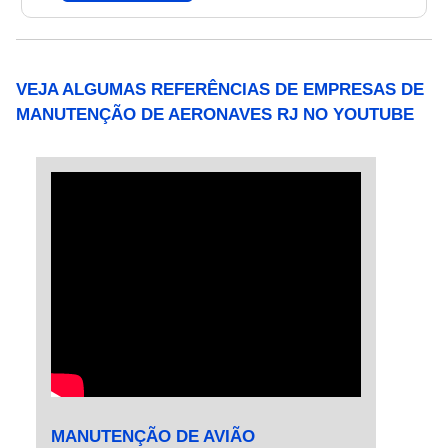
diferentes níveis e capazes de gerar uma
economia produtiva.BENEFÍCIOS EM
DESTAQUEO uso do alumínio é muito comum
VEJA ALGUMAS REFERÊNCIAS DE EMPRESAS DE
no ramo da aviação e quando se trata da
MANUTENÇÃO DE AERONAVES RJ NO YOUTUBE
chapa de alumínio algumas características são
notáveis, como: Metal altamente maleável;
Reduz o peso das aeronaves; Os
equipamentos apresentam melhor
desempenho; Menor desgaste; Economia do
combustível; Entre outros.Informações
adicionais A chapa de alumínio Alclad é criada
através de um processo de solda ponto por
fricção, que opera na fase sólida do material e
permite unir duas ou mais chapas de metal
sobrepostas. Além de ser bastante usado para
soldar materiais leves, ele também é aplicável
a qualquer material que apresente boa
MANUTENÇÃO DE AVIÃO
plasticidade.As uniões são feitas sob os