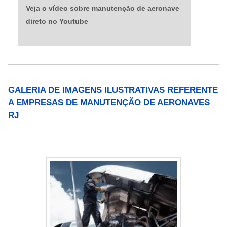
mercado, não só chapa de alumínio alclad,
Veja o vídeo sobre manutenção de aeronave
mas um variado portfólio de peças em
direto no Youtube
geral.Entre em contato para solicitar um
orçamento. Aproveite para conhecer outros
produtos oferecidos pela empresa! .
GALERIA DE IMAGENS ILUSTRATIVAS REFERENTE
A EMPRESAS DE MANUTENÇÃO DE AERONAVES
RJ