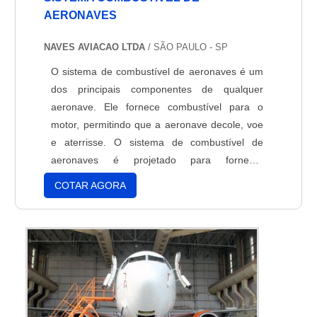
AERONAVES
NAVES AVIACAO LTDA
/ SÃO PAULO - SP
O sistema de combustível de aeronaves é um
dos principais componentes de qualquer
aeronave. Ele fornece combustível para o
motor, permitindo que a aeronave decole, voe
e aterrisse. O sistema de combustível de
aeronaves é projetado para fornecer
combustível de forma segura e eficiente,
COTAR AGORA
garantindo que a aeronave possa realizar suas
tarefas de forma segura e eficaz. O sistema de
combustível de aeronaves é projetado para
atender às necessidades de segurança,
desempenho e confiabilidade.