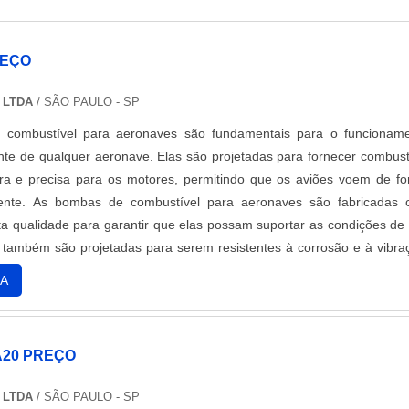
REÇO
 LTDA
/ SÃO PAULO - SP
combustível para aeronaves são fundamentais para o funcionam
ente de qualquer aeronave. Elas são projetadas para fornecer combust
ra e precisa para os motores, permitindo que os aviões voem de f
iente. As bombas de combustível para aeronaves são fabricadas
lta qualidade para garantir que elas possam suportar as condições de
 também são projetadas para serem resistentes à corrosão e à vibra
que elas possam funcionar por muitos anos.
A
A20 PREÇO
 LTDA
/ SÃO PAULO - SP