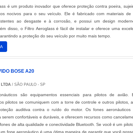
lass é um produto inovador que oferece proteção contra poeira, sujei
os nocivos para o seu veículo. Ele é fabricado com materiais de 
sistentes ao desgaste e à corrosão, e possui um design moder
ém disso, o Filtro Aeroglass é fácil de instalar e oferece uma excel
arantindo a proteção do seu veículo por muito mais tempo.
A
IDO BOSE A20
 LTDA
/ SÃO PAULO - SP
náuticos são equipamentos essenciais para pilotos de avião. 
s pilotos se comuniquem com a torre de controle e outros pilotos, 
roteção auditiva contra o ruído do motor. Os fones aeronáuticos
a serem confortáveis e duráveis, e oferecem recursos como cancelam
fones de alta qualidade e conectividade Bluetooth. Se você é um pilot
r um fone aeronáutico é uma ótima maneira de garantir que você poss