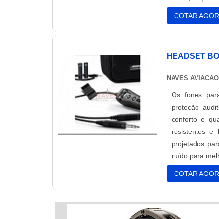
comunicar com 
COTAR AGOR
HEADSET BO
NAVES AVIACAO
Os fones para
proteção audi
conforto e qu
resistentes e
projetados pa
ruído para mel
COTAR AGOR