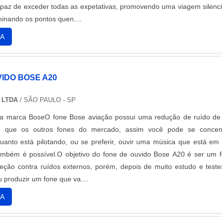
apaz de exceder todas as expetativas, promovendo uma viagem silenc
iminando os pontos quen....
A
IDO BOSE A20
 LTDA
/ SÃO PAULO - SP
 da marca BoseO fone Bose aviação possui uma redução de ruído de
 que os outros fones do mercado, assim você pode se concent
uanto está pilotando, ou se preferir, ouvir uma música que está em
ambém é possível.O objetivo do fone de ouvido Bose A20 é ser um 
eção contra ruídos externos, porém, depois de muito estudo e teste
 produzir um fone que va....
A