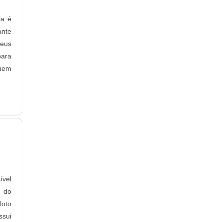
ia é
ante
seus
para
nuem
ível
r do
loto
sui