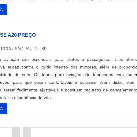
segurança e conforto.
A
SE A20 PREÇO
 LTDA
/ SÃO PAULO - SP
 aviação são essenciais para pilotos e passageiros. Eles ofer
tiva eficaz contra o ruído intenso dos motores, além de proporci
alidade de som. Os fones para aviação são fabricados com mater
 leves, para que sejam confortáveis e duráveis. Além disso, eles
ra serem facilmente ajustáveis e possuem recursos de cancelament
horar a experiência de voo.
A