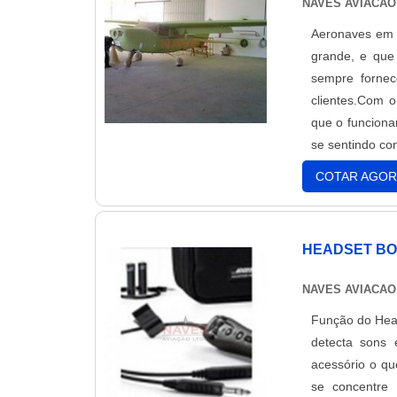
NAVES AVIACAO
Aeronaves em 
grande, e que
sempre fornec
clientes.Com 
que o funciona
se sentindo co
COTAR AGOR
HEADSET BO
NAVES AVIACAO
Função do Head
detecta sons 
acessório o qu
se concentre