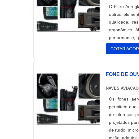
O Filtro Aerog
outros element
qualidade, re
ergonômico. Al
performance, g
COTAR AGOR
FONE DE OUV
NAVES AVIACAO
Os fones aero
permitem que o
de oferecer p
projetados par
de ruído, micro
avião, adquiri