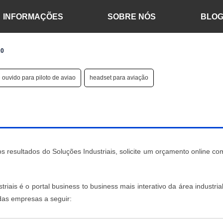
INFORMAÇÕES
SOBRE NÓS
BLO
20
 ouvido para piloto de aviao
headset para aviação
 resultados do Soluções Industriais, solicite um orçamento online co
iais é o portal business to business mais interativo da área industria
das empresas a seguir: