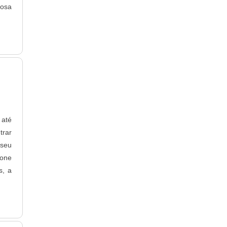
iosa
 até
rar
 seu
fone
s, a