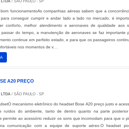
 LTDA
/ SÃO PAULO - SP
bom funcionamentoAs companhias aéreas sabem que a concorrênc
 para conseguir cumprir e andar lado a lado no mercado, é import
er conforto, melhor atendimento e aeronaves de qualidade aos 
o passar do tempo, a manutenção de aeronaves se faz importante 
mento continue em perfeito estado, e para que os passageiros conti
nfortáveis nos momentos de v....
A
SE A20 PREÇO
 LTDA
/ SÃO PAULO - SP
setO mecanismo eletrônico do headset Bose A20 preço justo e acess
e ruídos do ambiente, tanto de dentro quanto na parte posterio
e permite ao acessório reduzir os sons que incomodam para que o pi
 na comunicação com a equipe de suporte aéreo.O headset pos