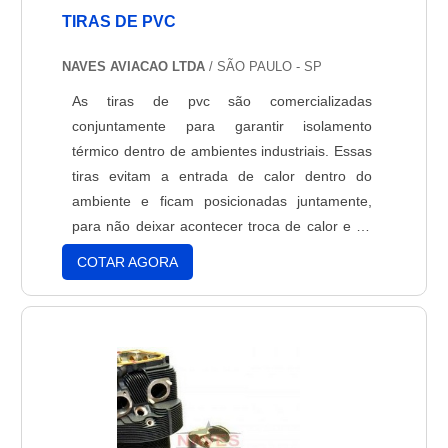
TIRAS DE PVC
NAVES AVIACAO LTDA
/ SÃO PAULO - SP
As tiras de pvc são comercializadas
conjuntamente para garantir isolamento
térmico dentro de ambientes industriais. Essas
tiras evitam a entrada de calor dentro do
ambiente e ficam posicionadas juntamente,
para não deixar acontecer troca de calor e ao
mesmo tempo permitir a entrada dos
COTAR AGORA
profissionais envolvidos nos respectivos
processos. A cortina de pvc é geralmente
transparente, mas pode ter outras cores
dependendo da finalidade. Elas são pre....