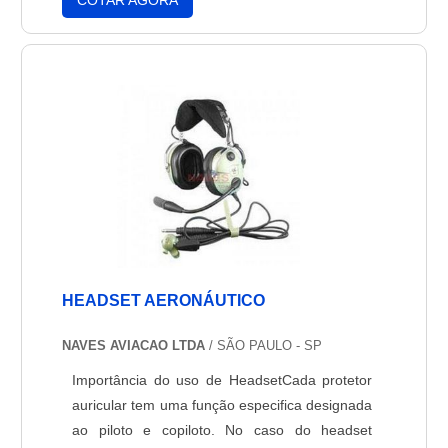
COTAR AGORA
afastando para a direita, enquanto a luz
vermelha indica o direcionamento para a
esquerda, o que também dá ao piloto
vantagem. Fica ní....
HEADSET AERONÁUTICO
NAVES AVIACAO LTDA
/ SÃO PAULO - SP
Importância do uso de HeadsetCada protetor
auricular tem uma função especifica designada
ao piloto e copiloto. No caso do headset