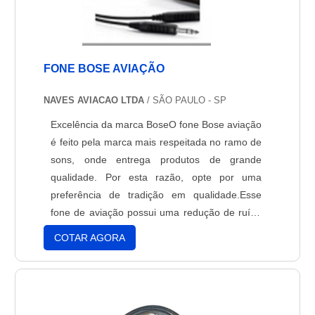
FONE BOSE AVIAÇÃO
NAVES AVIACAO LTDA
/ SÃO PAULO - SP
Excelência da marca BoseO fone Bose aviação
é feito pela marca mais respeitada no ramo de
sons, onde entrega produtos de grande
qualidade. Por esta razão, opte por uma
preferência de tradição em qualidade.Esse
fone de aviação possui uma redução de ruído
de até 30% maior do que os outros fones do
COTAR AGORA
mercado, assim você pode se concentrar
totalmente enquanto está pilotando, ou se
preferir, ouvir uma música que está em seu
smartphone, também é possí....