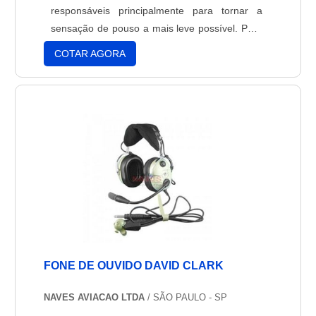
responsáveis principalmente para tornar a
sensação de pouso a mais leve possível. Para
que as duas situações sejam completadas com
COTAR AGORA
eficiência, é necessário que o pneu seja
fabricado com material de qualidade, ou seja,
com matéria-prima proporcional ao peso do
avião e aderência com as mo....
FONE DE OUVIDO DAVID CLARK
NAVES AVIACAO LTDA
/ SÃO PAULO - SP