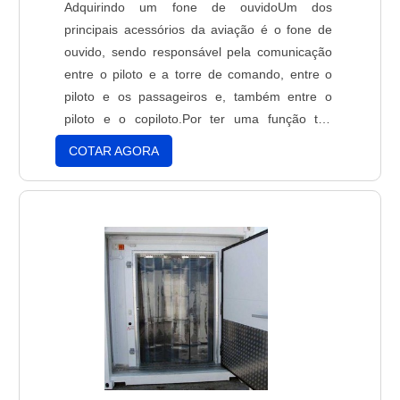
Adquirindo um fone de ouvidoUm dos
principais acessórios da aviação é o fone de
ouvido, sendo responsável pela comunicação
entre o piloto e a torre de comando, entre o
piloto e os passageiros e, também entre o
piloto e o copiloto.Por ter uma função tão
importante, é preciso adquirir um produto que
COTAR AGORA
tenha qualidade e que também transmita um
som claro. Por esta razão, quando surgir
dúvidas de qual acessório comprar, vá pelo
certo, compre um fone ....