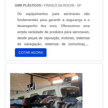
GMR PLÁSTICOS
/ FRANCO DA ROCHA - SP
Os equipamentos para aeronaves são
fundamentais para garantir a segurança e o
desempenho dos voos. Oferecemos uma
ampla variedade de produtos para aeronaves,
desde peças de reposição, motores, sistemas
de navegação, sistemas de comunicação,
sistemas de controle de voo, sistemas de
COTAR AGORA
exaustão, sistemas de combustível, sistemas
de ar condicionado, sistemas de iluminação,
sistemas de segurança, sistemas de
monitoramento e muito mais. Todos os nossos
equipamentos para aeronaves são fabricados
com materiais de alta qualidade e são
projetados para atender às mais rigorosas
normas de segurança. Nossos produtos são
testados e certificados para garantir a