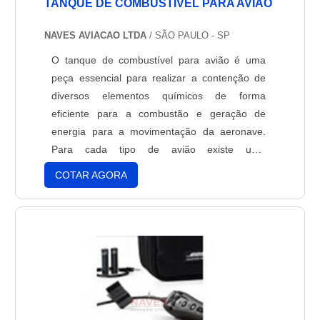
TANQUE DE COMBUSTÍVEL PARA AVIÃO
NAVES AVIACAO LTDA
/ SÃO PAULO - SP
O tanque de combustível para avião é uma
peça essencial para realizar a contenção de
diversos elementos químicos de forma
eficiente para a combustão e geração de
energia para a movimentação da aeronave.
Para cada tipo de avião existe uma
combinação de tanques, tubulações e bombas
COTAR AGORA
de armazenagem, cuja função é armazenar e
transportar o combustível para os motores. Os
aviões possuem distintos motores para um
desempenho efetivo. O motor tem a tar....