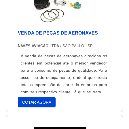
VENDA DE PEÇAS DE AERONAVES
NAVES AVIACAO LTDA
/ SÃO PAULO - SP
A venda de peças de aeronaves direciona os
clientes em potencial até o melhor vendedor
para o consumo de peças de qualidade. Para
esse tipo de equipamento, é ideal que exista
total compreensão da parte da empresa para
com seu respectivo cliente, já que se trata de
um setor complexo e que precisa de atenção
COTAR AGORA
redobrada para a garantia de segurança tanto
para os profissionais e passageiros. O avião é
o veículo mais seguro do mundo. Além de
treinam....