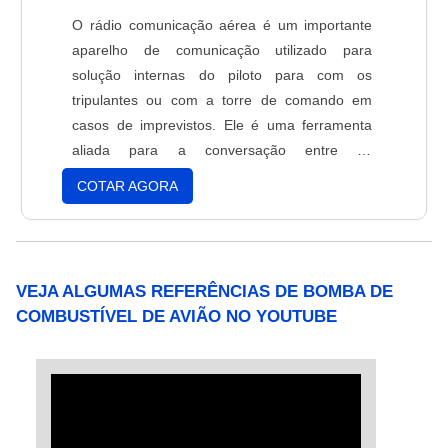
O rádio comunicação aérea é um importante
aparelho de comunicação utilizado para
solução internas do piloto para com os
tripulantes ou com a torre de comando em
casos de imprevistos. Ele é uma ferramenta
aliada para a conversação entre os
profissionais embarcados e atuando em todos
COTAR AGORA
os lugares durante o voo. Os usuários são
capazes de estabelecer várias chamadas ou
conversas ao mesmo tempo utilizando um
mesmo canal. O avião é um meio de
VEJA ALGUMAS REFERÊNCIAS DE BOMBA DE
transpo....
COMBUSTÍVEL DE AVIÃO NO YOUTUBE