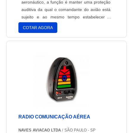
aeronáutico, a função é manter uma proteção
auditiva da qual o comandante do avião está
sujeito e ao mesmo tempo estabelecer a
comunicação com a sua equipe de suporte
COTAR AGORA
aéreo.Mesmo que o headset seja um
acessório comum para pilotos e copilotos, é
importante escolher sempre produtos de
qualidade para que exista uma rel....
RADIO COMUNICAÇÃO AÉREA
NAVES AVIACAO LTDA
/ SÃO PAULO - SP