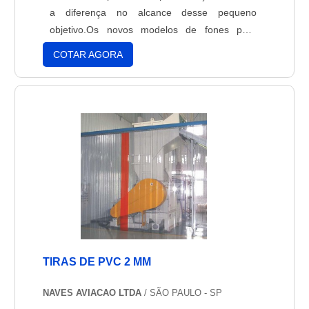
a diferença no alcance desse pequeno
objetivo.Os novos modelos de fones para
aviação fornecidos no mercado conquistam
COTAR AGORA
cada vez mais o coração de quem vive nas
alturas ao oferecer alta tecnologia em um
acessório de extrema importância e conforto,
item que não pode falta....
TIRAS DE PVC 2 MM
NAVES AVIACAO LTDA
/ SÃO PAULO - SP