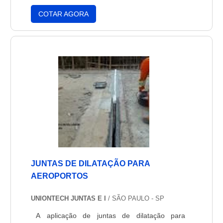
um setor complexo e que precisa de atenção
COTAR AGORA
redobrada para a garantia de segurança tanto
para os profissionais e passageiros. O avião é
o veículo mais seguro do mundo. Além de
treinam....
JUNTAS DE DILATAÇÃO PARA
AEROPORTOS
UNIONTECH JUNTAS E I
/ SÃO PAULO - SP
A aplicação de juntas de dilatação para