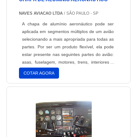
NAVES AVIACAO LTDA
/ SÃO PAULO - SP
A chapa de alumínio aeronáutico pode ser
aplicada em segmentos múltiplos de um avião
selecionando a mais apropriada para todas as
partes. Por ser um produto flexível, ela pode
estar presente nas seguintes partes do avião:
asas, fuselagem, motores, trens, interiores e
revestimento. Cada uma das chapas de
COTAR AGORA
alumínio possuem especificidades apropriadas
para cada uma das aplicações, como leveza e
baixa densidade para as asas, anticorrosivo
para moto....