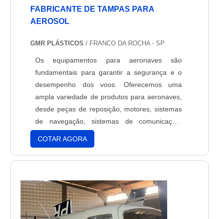
FABRICANTE DE TAMPAS PARA
AEROSOL
GMR PLÁSTICOS
/ FRANCO DA ROCHA - SP
Os equipamentos para aeronaves são
fundamentais para garantir a segurança e o
desempenho dos voos. Oferecemos uma
ampla variedade de produtos para aeronaves,
desde peças de reposição, motores, sistemas
de navegação, sistemas de comunicação,
sistemas de controle de voo, sistemas de
COTAR AGORA
exaustão, sistemas de combustível, sistemas
de ar condicionado, sistemas de iluminação,
sistemas de segurança, sistemas de
monitoramento e muito mais. Todos os nossos
equipamentos para aeronaves são fabricados
com materiais de alta qualidade e são