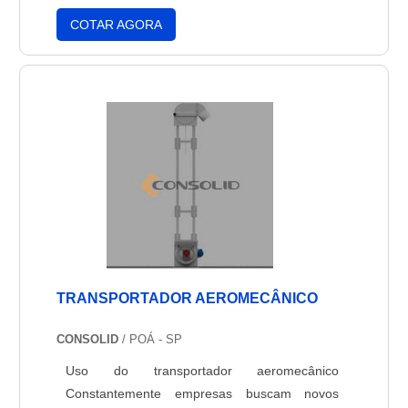
aviões, como também nas aeronaves dotados
COTAR AGORA
de motores à turbina, como por exemplo, os
jato-puro, turboélices ou turbo-fans. No
sistema de combustível de aeronaves, o
aumento no tempo entre as parada....
TRANSPORTADOR AEROMECÂNICO
CONSOLID
/ POÁ - SP
Uso do transportador aeromecânico
Constantemente empresas buscam novos