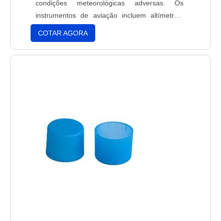
condições meteorológicas adversas. Os
instrumentos de aviação incluem altímetros,
variômetros, compasso magnético, indicadores
COTAR AGORA
de direção, indicadores de velocidade,
indicadores de altitude, indicadores de
pressão, indicadores de temperatura,
indicadores de umidade, indicadores de vento,
indicadores de nível de combustível e outros.
Estes instrumentos são essenciais para a
navegação segura e precisa de qualquer
aeronave.