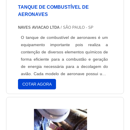
TANQUE DE COMBUSTÍVEL DE
AERONAVES
NAVES AVIACAO LTDA
/ SÃO PAULO - SP
O tanque de combustível de aeronaves é um
equipamento importante pois realiza a
contenção de diversos elementos químicos de
forma eficiente para a combustão e geração
de energia necessária para a decolagem do
avião. Cada modelo de aeronave possui uma
combinação específica de tanques, tubulações
COTAR AGORA
e bombas de armazenagem, cuja função é
transportar o combustível para os motores. Um
avião possui diferentes motores para o seu
funcionamento assertivo....