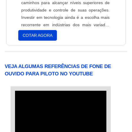
caminhos para alcançar níveis superiores de
produtividade e controle de suas operações.
Investir em tecnologia ainda é a escolha mais
recorrente em indústrias dos mais variados
setores que operam em grande escala.O
COTAR AGORA
transportador aeromecânico é um dos
equipamentos que têm chamado mais a
atenção porque podem proporcionar
diferenciais para linha de produção.
VEJA ALGUMAS REFERÊNCIAS DE FONE DE
Diferencias deste ....
OUVIDO PARA PILOTO NO YOUTUBE