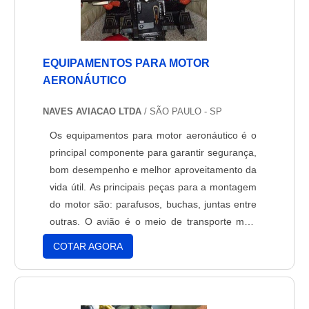
EQUIPAMENTOS PARA MOTOR
AERONÁUTICO
NAVES AVIACAO LTDA
/ SÃO PAULO - SP
Os equipamentos para motor aeronáutico é o
principal componente para garantir segurança,
bom desempenho e melhor aproveitamento da
vida útil. As principais peças para a montagem
do motor são: parafusos, buchas, juntas entre
outras. O avião é o meio de transporte mais
seguro mundialmente, e esse título não foi
COTAR AGORA
dado atoa. As ferramentas certas fazem com
que haja excelência desde a partida,
decolagem até o momento de pousar e o
motor está present....