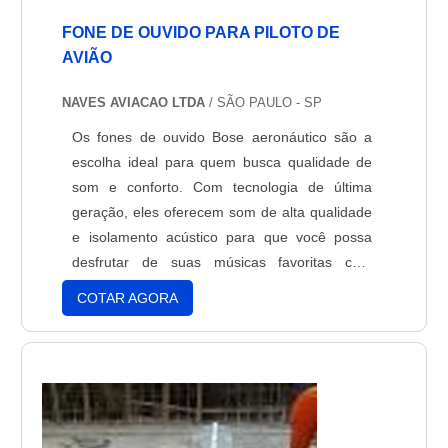
FONE DE OUVIDO PARA PILOTO DE
AVIÃO
NAVES AVIACAO LTDA
/ SÃO PAULO - SP
Os fones de ouvido Bose aeronáutico são a
escolha ideal para quem busca qualidade de
som e conforto. Com tecnologia de última
geração, eles oferecem som de alta qualidade
e isolamento acústico para que você possa
desfrutar de suas músicas favoritas com
clareza e nitidez. Além disso, seu design
COTAR AGORA
ergonômico e seu ajuste confortável garantem
que você possa usá-los por longos períodos
de tempo sem sentir desconforto. Se você está
procurando por um fone de ouvido de
qualidade, os fones de ouvido Bose
aeronáutico são a melhor opção.