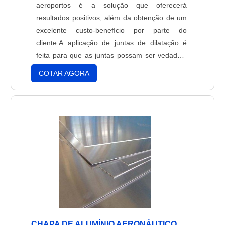
aeroportos é a solução que oferecerá
resultados positivos, além da obtenção de um
excelente custo-benefício por parte do
cliente.A aplicação de juntas de dilatação é
feita para que as juntas possam ser vedadas,
o que impede a infiltração de água, óleos,
COTAR AGORA
poeira, vento ou materiais sólidos como restos
de cimento, areia e pedra, que comprometem
seriamente a resistência do solo. Vários tipos
de movimentação ....
CHAPA DE ALUMÍNIO AERONÁUTICO