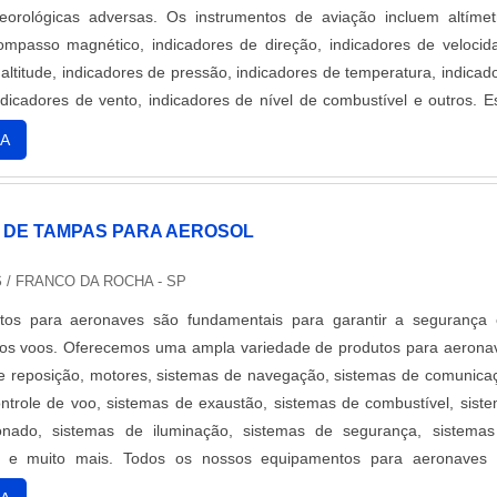
eorológicas adversas. Os instrumentos de aviação incluem altímet
ompasso magnético, indicadores de direção, indicadores de velocid
altitude, indicadores de pressão, indicadores de temperatura, indicad
dicadores de vento, indicadores de nível de combustível e outros. E
ão essenciais para a navegação segura e precisa de qualquer aeronav
A
 DE TAMPAS PARA AEROSOL
S
/ FRANCO DA ROCHA - SP
os para aeronaves são fundamentais para garantir a segurança
s voos. Oferecemos uma ampla variedade de produtos para aerona
 reposição, motores, sistemas de navegação, sistemas de comunica
ntrole de voo, sistemas de exaustão, sistemas de combustível, sist
onado, sistemas de iluminação, sistemas de segurança, sistema
o e muito mais. Todos os nossos equipamentos para aeronaves
m materiais de alta qualidade e são projetados para atender às 