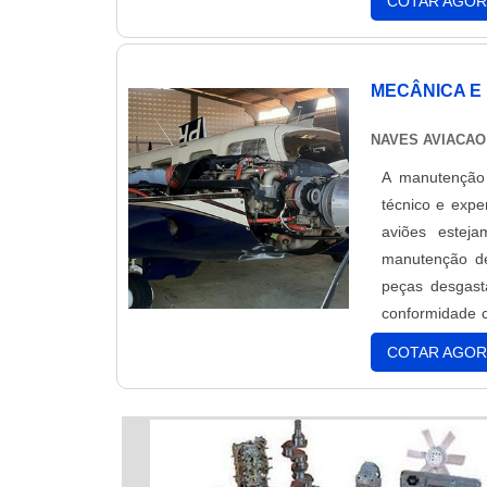
COTAR AGOR
rigorosas nor
garantir a seg
MECÂNICA E
NAVES AVIACAO
A manutenção 
técnico e exper
aviões estej
manutenção de 
peças desgast
conformidade 
garantir a seg
COTAR AGOR