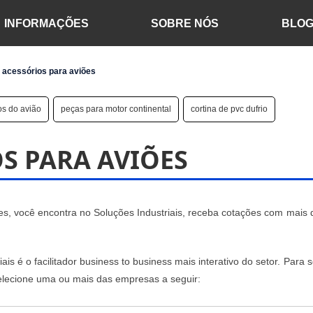
INFORMAÇÕES
SOBRE NÓS
BLO
 acessórios para aviões
os do avião
peças para motor continental
cortina de pvc dufrio
OS PARA AVIÕES
ões, você encontra no Soluções Industriais, receba cotações com mais
is é o facilitador business to business mais interativo do setor. Para so
elecione uma ou mais das empresas a seguir: