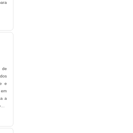
para
 de
ados
de e
o em
ça a
ara
ntre
ose;
tre