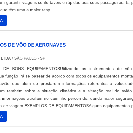
m garantir viagens confortáveis e rápidas aos seus passageiros. E, 
 que têm uma a maior resp....
A
OS DE VÔO DE AERONAVES
 LTDA
/ SÃO PAULO - SP
 DE BONS EQUIPAMENTOSUtilizando os instrumentos de vôo
ua função irá se basear de acordo com todos os equipamentos mont
avião que além de prestarem informações referentes a velocida
tram também sobre a situação climática e a situação real do aviã
 informações auxiliam no caminho percorrido, dando maior seguran
tro de viagem.EXEMPLOS DE EQUIPAMENTOSAlguns equipamentos p
e extrema importância para o bom funcionamento da aeronave, e
A
entos é possível destacar: Altímetro para aeronaves; Fone A20 B
ando para aeronaves; ELT para aviões; Farol de aeronave; En