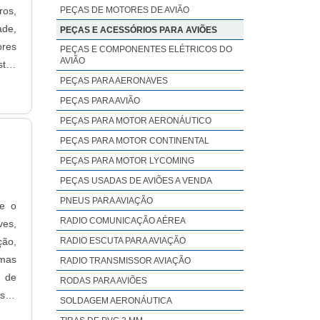
ros,
PEÇAS DE MOTORES DE AVIÃO
ade,
PEÇAS E ACESSÓRIOS PARA AVIÕES
ores
PEÇAS E COMPONENTES ELÉTRICOS DO
AVIÃO
stes
PEÇAS PARA AERONAVES
e.
PEÇAS PARA AVIÃO
PEÇAS PARA MOTOR AERONÁUTICO
PEÇAS PARA MOTOR CONTINENTAL
PEÇAS PARA MOTOR LYCOMING
PEÇAS USADAS DE AVIÕES A VENDA
PNEUS PARA AVIAÇÃO
 e o
RADIO COMUNICAÇÃO AÉREA
ves,
ção,
RADIO ESCUTA PARA AVIAÇÃO
emas
RADIO TRANSMISSOR AVIAÇÃO
s de
RODAS PARA AVIÕES
 são
SOLDAGEM AERONÁUTICA
mais