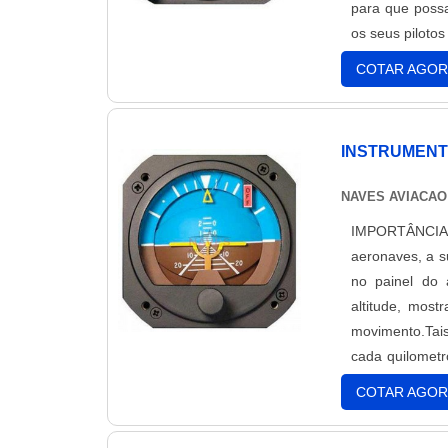
para que possa
os seus pilotos
COTAR AGOR
INSTRUMENT
NAVES AVIACAO
IMPORTÂNCIA
aeronaves, a s
no painel do 
altitude, mos
movimento.Tais
cada quilome
aviação são d
COTAR AGOR
esses equipam
Cabos de com