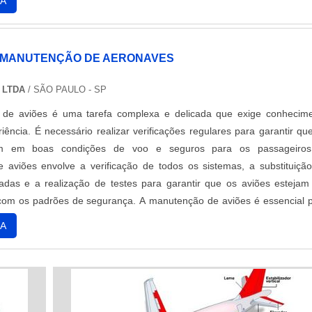
A
mas de segurança. Nossos produtos são testados e certificados 
urança e o desempenho dos voos.
 MANUTENÇÃO DE AERONAVES
 LTDA
/ SÃO PAULO - SP
de aviões é uma tarefa complexa e delicada que exige conhecim
iência. É necessário realizar verificações regulares para garantir qu
am em boas condições de voo e seguros para os passageiros
aviões envolve a verificação de todos os sistemas, a substituiçã
adas e a realização de testes para garantir que os aviões esteja
com os padrões de segurança. A manutenção de aviões é essencial 
urança dos passageiros e a integridade dos aviões.
A