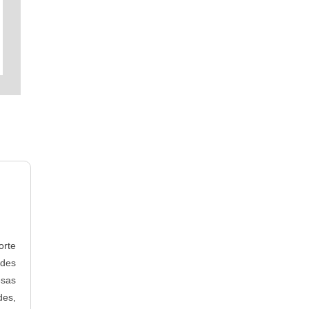
orte
ndes
esas
des,