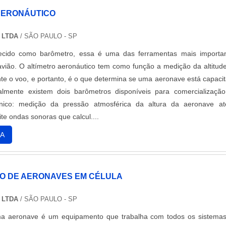
PAIS BENEFÍCIOSPilotos que possuem seu avião particular gosta
AERONÁUTICO
acordo com o seu gosto pessoal para dar um toque mais pessoal. Ne
trumentos de vôo de aeronaves possuem uma estética mais moder
 LTDA
/ SÃO PAULO - SP
odo que ofereça uma instalação rápida e prática sem qualquer tip
cido como barômetro, essa é uma das ferramentas mais importa
ém disso, esses instrumentos são indispensáveis na arte da pilotage
vião. O altímetro aeronáutico tem como função a medição da altitud
tudo seu conhecimento vai além da mera leitura e interpretação de 
te o voo, e portanto, é o que determina se uma aeronave está capaci
a que esses instrumentos funcionem de forma correta é importante
almente existem dois barômetros disponíveis para comercializaçã
vedação. Há dois modos de vedação, que são: os mais rústicos
nico: medição da pressão atmosférica da altura da aeronave a
 diferença de pressão, são vedados à prova de água. Essa espéci
te ondas sonoras que calcul....
e que a poeira e a umidade penetrem na caixa de instrumentos e
conhecidos pela presença de um pequeno orifício na parte de baix
A
dação especial à prova de ar, esse tipo de vedação é conservad
pois de sua instalação, a fim de assegurar indicações precisas e evit
ecanismo. Solicite agora mesmo o orçamento de instrumentos de vô
 DE AERONAVES EM CÉLULA
a Naves Aviação, clicando no botão indicado..
 LTDA
/ SÃO PAULO - SP
ma aeronave é um equipamento que trabalha com todos os sistema