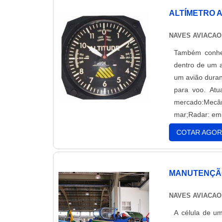
outros.PRINCI
ALTÍMETRO 
equipa-los de 
casos, os ins
NAVES AVIACAO
compacta, de m
Também conhe
complicação.Al
dentro de um a
aeronaves, con
um avião duran
indicações.Par
para voo. Atu
ocorra a sua 
mercado:Mecâ
funcionam por
mar;Radar: emi
vedação imped
facilmente re
COTAR AGOR
caixa. E a ve
instrumento de
corrosão do m
MANUTENÇÃO
aeronaves com 
NAVES AVIACAO
A célula de u