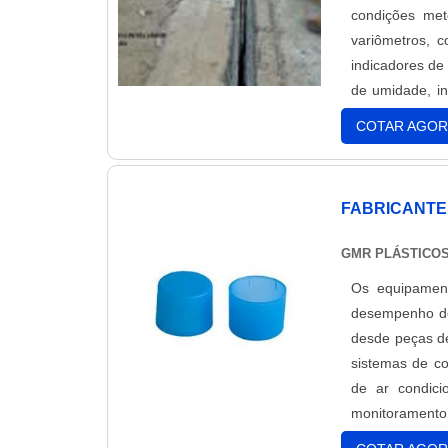
condições met
variômetros, c
indicadores de 
de umidade, in
instrumentos s
COTAR AGOR
FABRICANTE
GMR PLÁSTICO
Os equipament
desempenho do
desde peças de
sistemas de co
de ar condici
monitorament
fabricados co