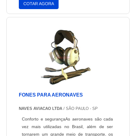
importante, é preciso adquirir um produto que
COTAR AGORA
tenha qualidade e que também transmita um
som claro. Por esta razão, quando surgir
dúvidas de qual acessório comprar, vá pelo
certo, compre um fone ....
FONES PARA AERONAVES
NAVES AVIACAO LTDA
/ SÃO PAULO - SP
Conforto e segurançaAs aeronaves são cada
vez mais utilizadas no Brasil, além de ser
tornarem um grande meio de transporte, os