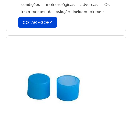
condições meteorológicas adversas. Os
instrumentos de aviação incluem altímetros,
variômetros, compasso magnético, indicadores
COTAR AGORA
de direção, indicadores de velocidade,
indicadores de altitude, indicadores de
pressão, indicadores de temperatura,
indicadores de umidade, indicadores de vento,
indicadores de nível de combustível e outros.
Estes instrumentos são essenciais para a
navegação segura e precisa de qualquer
aeronave.