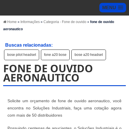
MENU
Home
»
Informações
»
Categoria - Fone de ouvido
»
fone de ouvido
aeronautico
Buscas relacionadas:
bose pilot headset
fone a20 bose
bose a20 headset
FONE DE OUVIDO
AERONAUTICO
Solicite um orçamento de fone de ouvido aeronautico, você
encontra no Soluções Industriais, faça uma cotação agora
com mais de 50 distribuidores
Possuindo centenas de anuciantes, o Soluções Industriais é o