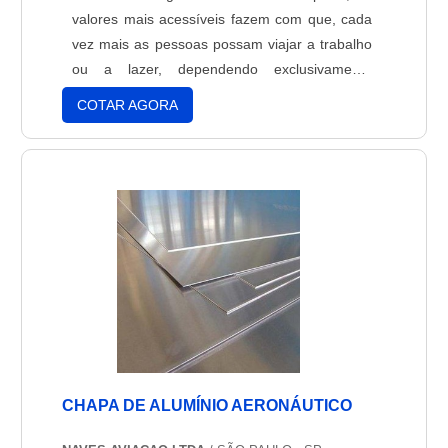
valores mais acessíveis fazem com que, cada
vez mais as pessoas possam viajar a trabalho
ou a lazer, dependendo exclusivamente
transportadas por aeronaves.A função
COTAR AGORA
principal dos fones para aeronaves é a de
tornar as viagens mais confortáveis para os
pilotos que sofrem com a pressão dentro do
avião. A pressão nos ouvido....
CHAPA DE ALUMÍNIO AERONÁUTICO