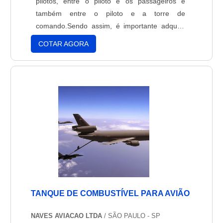
pilotos, entre o piloto e os passageiros e
também entre o piloto e a torre de
comando.Sendo assim, é importante adquirir
um produto de qualidade, e não há marca e
COTAR AGORA
produto melhor que o fone A20 Bose para dar
significado a palavra qualidade.Diferencias do
fone A20 BoseA redução de ruído de até 30%
a mais do que os outros fone....
TANQUE DE COMBUSTÍVEL PARA AVIÃO
NAVES AVIACAO LTDA
/ SÃO PAULO - SP