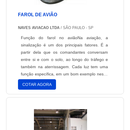
FAROL DE AVIÃO
NAVES AVIACAO LTDA
/ SÃO PAULO - SP
Função do farol no aviãoNa aviação, a
sinalização é um dos principais fatores. É a
partir dela que os comandantes conversam
entre si e com o solo, ao longo do tráfego e
também na aterrissagem. Cada luz tem uma
função específica, em um bom exemplo nesse
sentido é o farol de avião.O farol é um
COTAR AGORA
equipamento de fundamental importância, cuja
função é sinalizar o pouso da aeronave, além
de auxiliar tanto o comandante, quanto quem
esta em solo, no que....