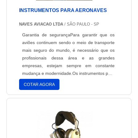
INSTRUMENTOS PARA AERONAVES
NAVES AVIACAO LTDA
/ SÃO PAULO - SP
Garantia de segurançaPara garantir que os
aviões continuem sendo o meio de transporte
mais seguro do mundo, é necessário que os
profissionais dessa área e as grandes
empresas, estejam sempre em constante
mudança e modernidade.Os instrumentos para
aeronaves, a sua utilidade irá se basear de
COTAR AGORA
acordo com todos os equipamentos montados
no painel do avião que além de prestarem
informações referentes a velocidade e altitude,
além da situação climátic....