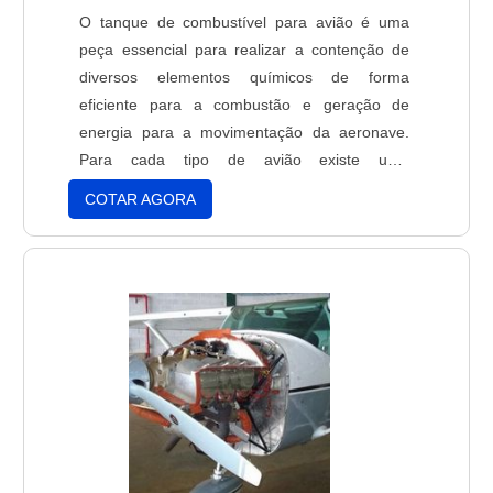
O tanque de combustível para avião é uma
peça essencial para realizar a contenção de
diversos elementos químicos de forma
eficiente para a combustão e geração de
energia para a movimentação da aeronave.
Para cada tipo de avião existe uma
combinação de tanques, tubulações e bombas
COTAR AGORA
de armazenagem, cuja função é armazenar e
transportar o combustível para os motores. Os
aviões possuem distintos motores para um
desempenho efetivo. O motor tem a tar....