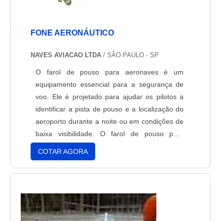
FONE AERONÁUTICO
NAVES AVIACAO LTDA
/ SÃO PAULO - SP
O farol de pouso para aeronaves é um
equipamento essencial para a segurança de
voo. Ele é projetado para ajudar os pilotos a
identificar a pista de pouso e a localização do
aeroporto durante a noite ou em condições de
baixa visibilidade. O farol de pouso para
aeronaves é composto por lâmpadas de luz
COTAR AGORA
branca, vermelha ou verde, que são
controladas por um sistema de controle de luz.
Estas lâmpadas são projetadas para fornecer
uma luz brilhante e consistente para ajudar os
pilotos a identificar a pista de pouso. Além
disso, o farol de pouso para aeronaves