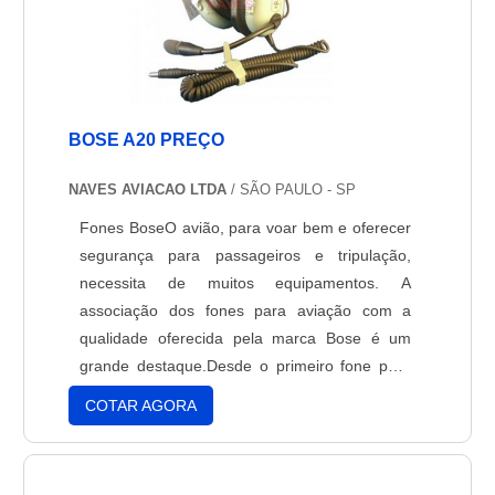
BOSE A20 PREÇO
NAVES AVIACAO LTDA
/ SÃO PAULO - SP
Fones BoseO avião, para voar bem e oferecer
segurança para passageiros e tripulação,
necessita de muitos equipamentos. A
associação dos fones para aviação com a
qualidade oferecida pela marca Bose é um
grande destaque.Desde o primeiro fone para
aviação que produziram, já saíram na frente.
COTAR AGORA
Hoje, os fones da Bose são os preferidos pela
maior parte dos pilotos. O fone Bose a20 preço
baixo oferece grande redução de ruído, e