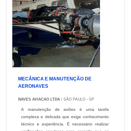
projetados para atender às mais rigorosas
normas de segurança. Nossos produtos são
testados e certificados para garantir a
segurança e o desempenho dos voos.
MECÂNICA E MANUTENÇÃO DE
AERONAVES
NAVES AVIACAO LTDA
/ SÃO PAULO - SP
A manutenção de aviões é uma tarefa
complexa e delicada que exige conhecimento
técnico e experiência. É necessário realizar