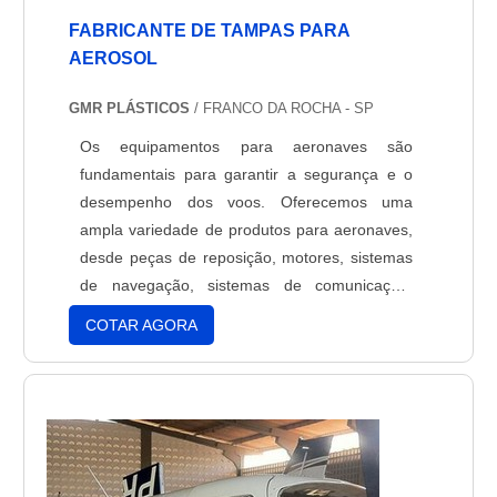
FABRICANTE DE TAMPAS PARA
AEROSOL
GMR PLÁSTICOS
/ FRANCO DA ROCHA - SP
Os equipamentos para aeronaves são
fundamentais para garantir a segurança e o
desempenho dos voos. Oferecemos uma
ampla variedade de produtos para aeronaves,
desde peças de reposição, motores, sistemas
de navegação, sistemas de comunicação,
sistemas de controle de voo, sistemas de
COTAR AGORA
exaustão, sistemas de combustível, sistemas
de ar condicionado, sistemas de iluminação,
sistemas de segurança, sistemas de
monitoramento e muito mais. Todos os nossos
equipamentos para aeronaves são fabricados
com materiais de alta qualidade e são