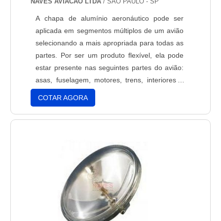
NAVES AVIACAO LTDA
/ SÃO PAULO - SP
A chapa de alumínio aeronáutico pode ser
aplicada em segmentos múltiplos de um avião
selecionando a mais apropriada para todas as
partes. Por ser um produto flexível, ela pode
estar presente nas seguintes partes do avião:
asas, fuselagem, motores, trens, interiores e
revestimento. Cada uma das chapas de
COTAR AGORA
alumínio possuem especificidades apropriadas
para cada uma das aplicações, como leveza e
baixa densidade para as asas, anticorrosivo
para moto....