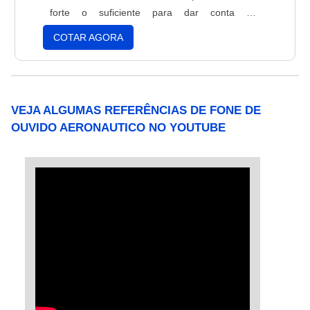
forte o suficiente para dar conta do
trabalho.Função da bateriaAs baterias para
COTAR AGORA
aeronave cumprem várias funções, entre elas
estão:Manter em funcionamento o sistema de
iluminação;Serve para alimentar o
atuador;Funcionamento d....
VEJA ALGUMAS REFERÊNCIAS DE FONE DE
OUVIDO AERONAUTICO NO YOUTUBE