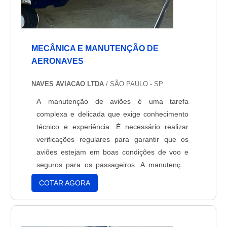
MECÂNICA E MANUTENÇÃO DE
AERONAVES
NAVES AVIACAO LTDA
/ SÃO PAULO - SP
A manutenção de aviões é uma tarefa
complexa e delicada que exige conhecimento
técnico e experiência. É necessário realizar
verificações regulares para garantir que os
aviões estejam em boas condições de voo e
seguros para os passageiros. A manutenção
de aviões envolve a verificação de todos os
COTAR AGORA
sistemas, a substituição de peças desgastadas
e a realização de testes para garantir que os
aviões estejam em conformidade com os