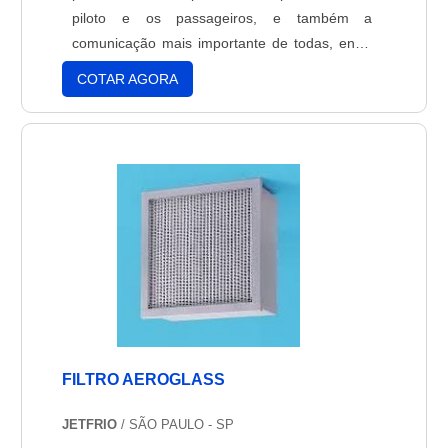
piloto e os passageiros, e também a
comunicação mais importante de todas, entre
o piloto e a torre de comando.Devido a sua
COTAR AGORA
importância, adquirir um fone do tipo
aeronáutico de qualidade garante o bom
entendimento daquilo que foi dito e das
instruções da torre de comand....
FILTRO AEROGLASS
JETFRIO
/ SÃO PAULO - SP