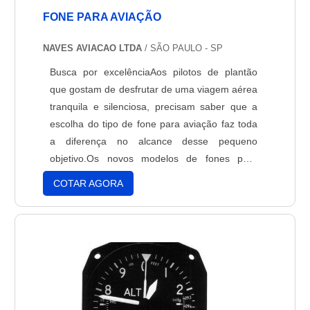
FONE PARA AVIAÇÃO
NAVES AVIACAO LTDA
/ SÃO PAULO - SP
Busca por excelênciaAos pilotos de plantão
que gostam de desfrutar de uma viagem aérea
tranquila e silenciosa, precisam saber que a
escolha do tipo de fone para aviação faz toda
a diferença no alcance desse pequeno
objetivo.Os novos modelos de fones para
aviação fornecidos no mercado conquistam
COTAR AGORA
cada vez mais o coração de quem vive nas
alturas ao oferecer alta tecnologia em um
acessório de extrema importância e conforto,
item que não pode falta....