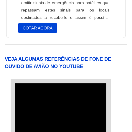
emitir sinais de emergência para satélites que
repassam estes sinais para os locais
destinados a recebê-lo e assim é possível
começar as buscas.O ELT para aviões é
COTAR AGORA
acionado quando o mesmo atinge o solo e sua
precisão possui alguns metros de
margem.Função do ELT para aviõesAlém de
ser obrigatório na maioria das aeronaves, o....
VEJA ALGUMAS REFERÊNCIAS DE FONE DE
OUVIDO DE AVIÃO NO YOUTUBE