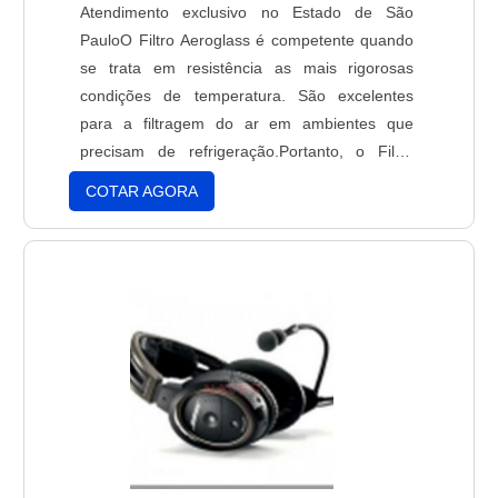
Atendimento exclusivo no Estado de São
PauloO Filtro Aeroglass é competente quando
se trata em resistência as mais rigorosas
condições de temperatura. São excelentes
para a filtragem do ar em ambientes que
precisam de refrigeração.Portanto, o Filtro
Aeroglass é ideal para diversos ambientes e
COTAR AGORA
lugares, tudo de acordo com a escolha do
cliente.Conheça mais sobre a empresa
fornecedora de Filtro AeroglassA JetFrio é a
uma empresa que atua no ramo c....