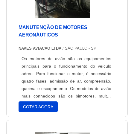
MANUTENÇÃO DE MOTORES
AERONÁUTICOS
NAVES AVIACAO LTDA
/ SÃO PAULO - SP
Os motores de avião são os equipamentos
principais para o funcionamento do veículo
aéreo. Para funcionar o motor, é necessário
quatro fases: admissão de ar, compreensão,
queima e escapamento. Os modelos de avião
mais conhecidos são os bimotores, muitas
vezes sendo os aviões particulares e
COTAR AGORA
pequenos, e os a jato, modelos convencionais
de grandes aeronaves que são usados
comercialmente, são mais comuns em
aeroportos. Para manter funcionando é nec....