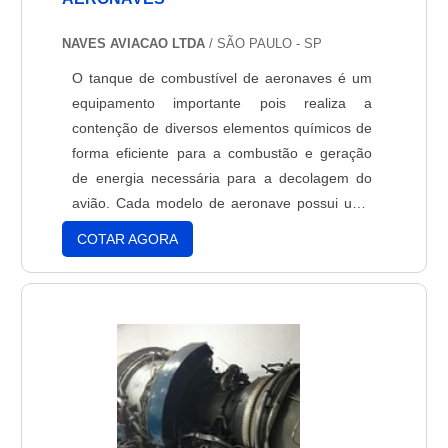
NAVES AVIACAO LTDA
/ SÃO PAULO - SP
O tanque de combustível de aeronaves é um
equipamento importante pois realiza a
contenção de diversos elementos químicos de
forma eficiente para a combustão e geração
de energia necessária para a decolagem do
avião. Cada modelo de aeronave possui uma
combinação específica de tanques, tubulações
COTAR AGORA
e bombas de armazenagem, cuja função é
transportar o combustível para os motores. Um
avião possui diferentes motores para o seu
funcionamento assertivo....