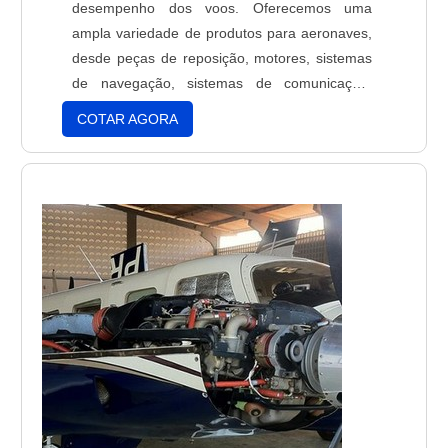
desempenho dos voos. Oferecemos uma
ampla variedade de produtos para aeronaves,
desde peças de reposição, motores, sistemas
de navegação, sistemas de comunicação,
sistemas de controle de voo, sistemas de
COTAR AGORA
exaustão, sistemas de combustível, sistemas
de ar condicionado, sistemas de iluminação,
sistemas de segurança, sistemas de
monitoramento e muito mais. Todos os nossos
equipamentos para aeronaves são fabricados
com materiais de alta qualidade e são
projetados para atender às mais rigorosas
normas de segurança. Nossos produtos são
testados e certificados para garantir a
segurança e o desempenho dos voos.