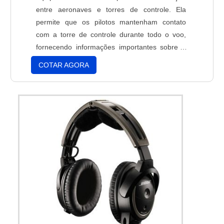
entre aeronaves e torres de controle. Ela
permite que os pilotos mantenham contato
com a torre de controle durante todo o voo,
fornecendo informações importantes sobre o
status da aeronave e ajudando a garantir a
COTAR AGORA
segurança de todos os passageiros. Além
disso, a rádio transceptor aeronáutico também
é usada para fins de navegação, permitindo
que os pilotos acessem informações
meteorológicas e de tráfego aéreo. Com a
rádio transceptor aeronáutico, os pilotos
podem ter certeza de que estão voando de
forma segura e eficiente.