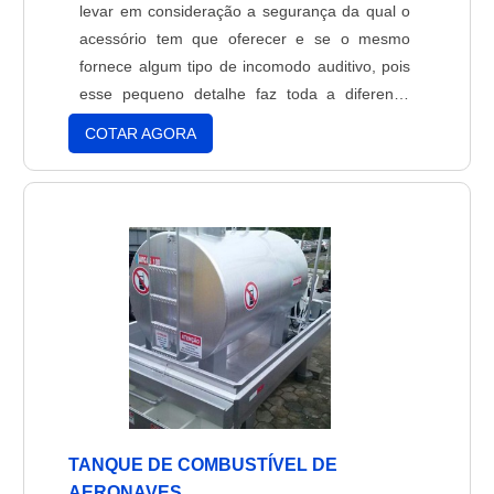
levar em consideração a segurança da qual o
acessório tem que oferecer e se o mesmo
fornece algum tipo de incomodo auditivo, pois
esse pequeno detalhe faz toda a diferença
durante a comunicação entre o piloto e a base
COTAR AGORA
de comando.Critérios na escolhaMesmo que o
conforto seja um dos itens principais quando o
assunto é o fone de ouvido para piloto de
avião,....
TANQUE DE COMBUSTÍVEL DE
AERONAVES