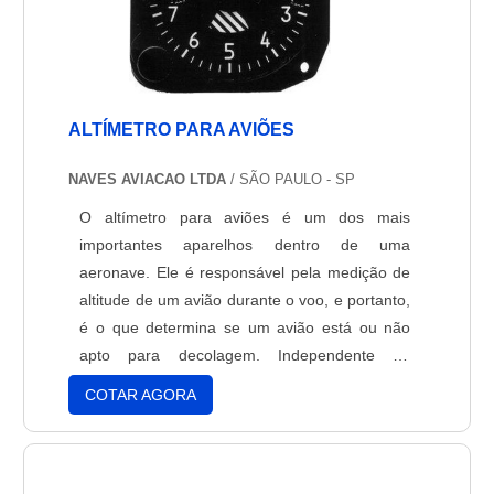
ALTÍMETRO PARA AVIÕES
NAVES AVIACAO LTDA
/ SÃO PAULO - SP
O altímetro para aviões é um dos mais
importantes aparelhos dentro de uma
aeronave. Ele é responsável pela medição de
altitude de um avião durante o voo, e portanto,
é o que determina se um avião está ou não
apto para decolagem. Independente da
capacidade da aeronave, seja de pequeno ou
COTAR AGORA
até grande porte, todos precisam de um
altímetro para garantir a segurança dos
embarcados. No mercado estão disponíveis
dois tipos de altímetros:Mecânico: medi....